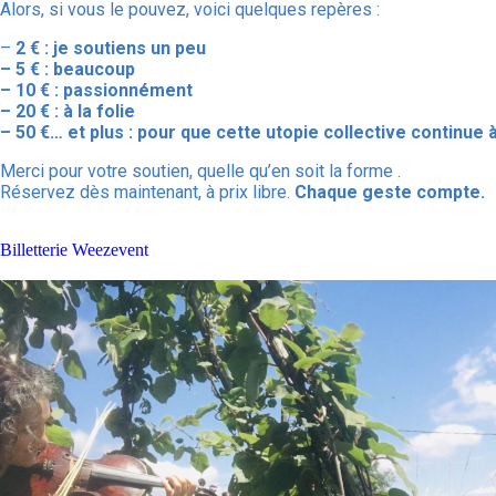
Alors, si vous le pouvez, voici quelques repères :
–
2 € : je soutiens un peu
– 5 € : beaucoup
– 10 € : passionnément
– 20 € : à la folie
– 50 €… et plus : pour que cette utopie collective continue 
Merci pour votre soutien, quelle qu’en soit la forme .
Réservez dès maintenant, à prix libre.
Chaque geste compte.
Billetterie Weezevent