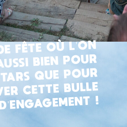
E FÊTE OÙ L’ON
AUSSI BIEN POUR
STARS QUE POUR
ER CETTE BULLE
D’ENGAGEMENT !