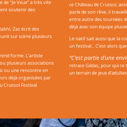
 de “Je Veux“ a très vite
ce Château de Crussol, asso
nent soutenir des
parle de son rêve, il travai
entre autre des tournées d
déjà avec son équipe plusieu
bhi, Zaz écrit des
réunit sur scène plusieurs
Le natif sait aussi que la c
un festival… C’est alors qu
prend forme. L’artiste
“C’est partie d’une env
 ou plusieurs associations
retrace Gildas, pour qui ce
lic ou une rencontre en
un terrain de jeux d’adultes
lors déjà organisées par
 Crussol Festival.