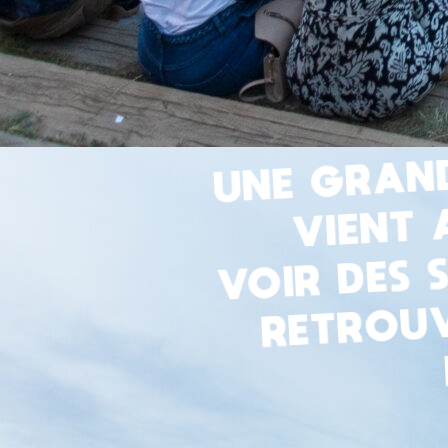
UNE GRAND
VIENT 
VOIR DES 
RETROUV